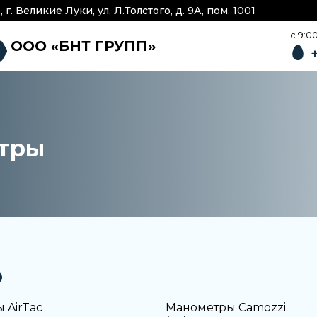
г. Великие Луки, ул. Л.Толстого, д. 9А, пом. 1001
c 9:0
ООО «БНТ ГРУПП»
етры
ю
 AirTac
Манометры Camozzi