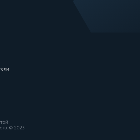
тели
ртой
тв. © 2023